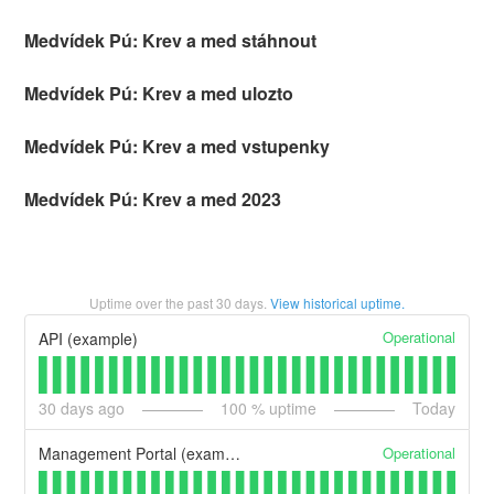
Medvídek Pú: Krev a med stáhnout
Medvídek Pú: Krev a med ulozto
Medvídek Pú: Krev a med vstupenky
Medvídek Pú: Krev a med 2023
Uptime over the past
30
days.
View historical uptime.
Operational
API (example)
30
days ago
100
% uptime
Today
Operational
Management Portal (example)