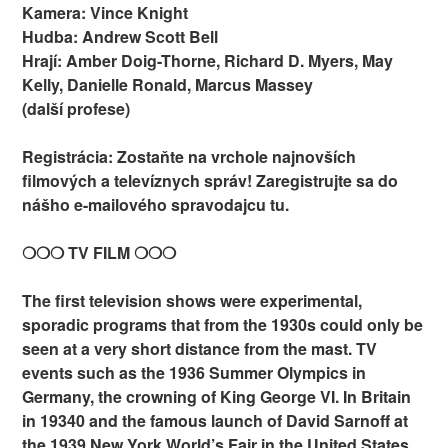
Kamera: Vince Knight
Hudba: Andrew Scott Bell
Hrají: Amber Doig-Thorne, Richard D. Myers, May
Kelly, Danielle Ronald, Marcus Massey
(další profese)
Registrácia: Zostaňte na vrchole najnovších
filmových a televíznych správ! Zaregistrujte sa do
nášho e-mailového spravodajcu tu.
❍❍❍ TV FILM ❍❍❍
The first television shows were experimental,
sporadic programs that from the 1930s could only be
seen at a very short distance from the mast. TV
events such as the 1936 Summer Olympics in
Germany, the crowning of King George VI. In Britain
in 19340 and the famous launch of David Sarnoff at
the 1939 New York World’s Fair in the United States,