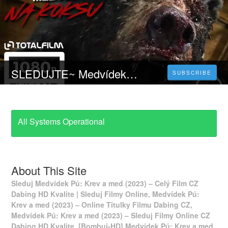
SLEDUJTE~ Medvídek Pú: Krev a med (2023) Celý Film Online [CZ-SK] a Zdarma
SUBSCRIBE
All Systems Operational
About This Site
Sleduj Medvídek Pú: Krev a med (2023) – Celý Film CZ
Dabing HD Kvalite | Sleduj Filmy Online, Medvídek Pú:
Krev a med (2023) – Online Titulky Filmu Dabing CZ,
Medvídek Pú: Krev a med (2023) – Sleduj Filmy Online CZ
Dabing HD Kvalite, [Bombuj-HD] Medvídek Pú: Krev a med