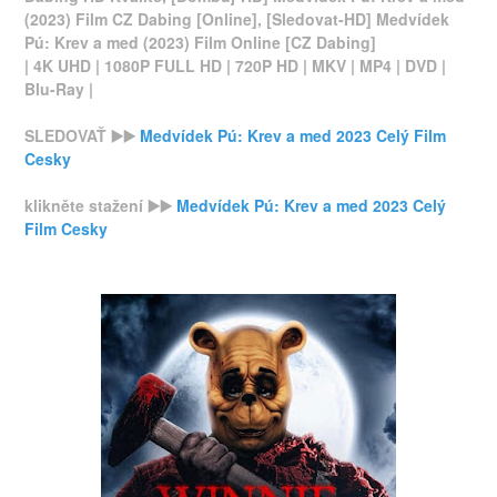
(2023) Film CZ Dabing [Online], [Sledovat-HD] Medvídek
Pú: Krev a med (2023) Film Online [CZ Dabing]
| 4K UHD | 1080P FULL HD | 720P HD | MKV | MP4 | DVD |
Blu-Ray |
SLEDOVAŤ ▶️▶️
Medvídek Pú: Krev a med 2023 Celý Film
Cesky
klikněte stažení ▶️▶️
Medvídek Pú: Krev a med 2023 Celý
Film Cesky